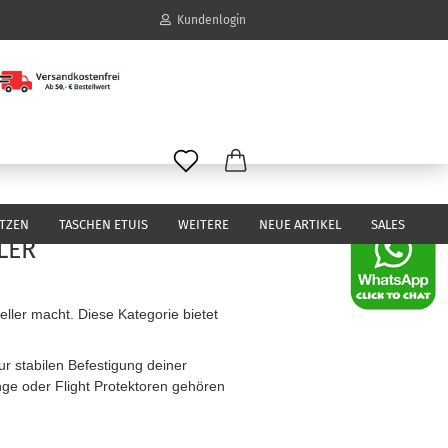
Kundenlogin
il
wort
ITZEN
TASCHEN ETUIS
WEITERE
NEUE ARTIKEL
SALES
LER
erstellen
eller macht. Diese Kategorie bietet
ort vergessen?
.
ur stabilen Befestigung deiner
inge oder Flight Protektoren gehören