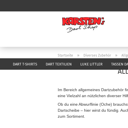
»
»
Startseite
Diverses Zubehör
All
DART T-SHIRTS
DART TEXTILIEN
LUKE LITTLER
TASSEN D
AL
Im Bereich allgemeines Dartzubehör fin
eine Vielzahl an nützlichen diverser Hi
Ob du eine Abwurflinie (Oche) brauchst
Dartscheibe – hier wirst du fündig. Au
zum Sortiment.