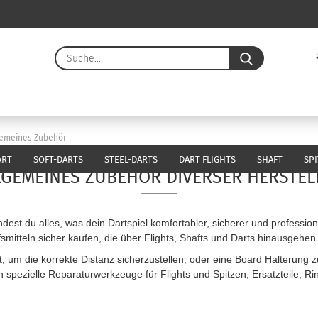
Suche...
E-Ma
Pass
gemeines Zubehör
ART
SOFT-DARTS
STEEL-DARTS
DART FLIGHTS
SHAFT
SP
LGEMEINES ZUBEHÖR DIVERSER HERSTEL
Konto 
dest du alles, was dein Dartspiel komfortabler, sicherer und profession
Passw
lfsmitteln sicher kaufen, die über Flights, Shafts und Darts hinausgehen
, um die korrekte Distanz sicherzustellen, oder eine Board Halterung z
ch spezielle Reparaturwerkzeuge für Flights und Spitzen, Ersatzteile, R