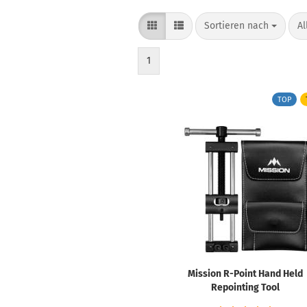
Sortieren nach
pr
Sortieren nach
Al
1
TOP
Mission R-Point Hand Held
Repointing Tool