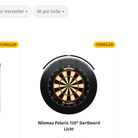
o Seite
pro Seite
le Hersteller
60 pro Seite
TOPSELLER
TOPSELLER
Winmau Polaris 120° Dartboard
Licht