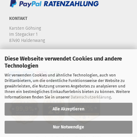
KONTAKT
Karsten Göhsing
Im Stegacker 1
87490 Haldenwang
Telefon:
+49 8374-580 970
Diese Webseite verwendet Cookies und andere
E-Mail:
info@karstensdartshop.de
Technologien
Wir verwenden Cookies und ähnliche Technologien, auch von
Drittanbietern, um die ordentliche Funktionsweise der Website zu
gewährleisten, die Nutzung unseres Angebotes zu analysieren und
Ihnen ein bestmögliches Einkaufserlebnis bieten zu können. Weitere
Informationen finden Sie in unserer
Datenschutzerklärung
.
Alle Akzeptieren
Nur Notwendige