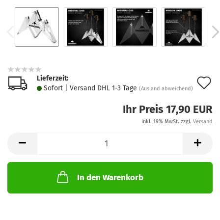
Lieferzeit:
A
Sofort | Versand DHL 1-3 Tage
(Ausland abweichend)
d
Ihr Preis 17,90 EUR
M
inkl. 19% MwSt. zzgl.
Versand
In den Warenkorb