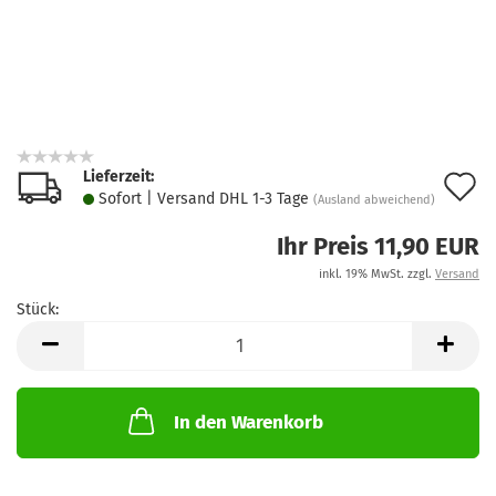
Lieferzeit:
A
Sofort | Versand DHL 1-3 Tage
(Ausland abweichend)
d
Ihr Preis 11,90 EUR
M
inkl. 19% MwSt. zzgl.
Versand
Stück:
Stück
In den Warenkorb