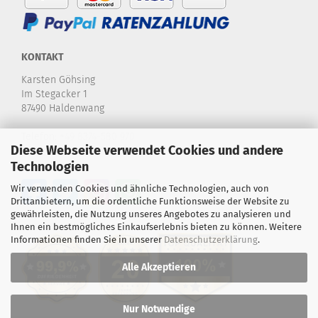
KONTAKT
Karsten Göhsing
Im Stegacker 1
87490 Haldenwang
Telefon:
+49 8374-580 970
Diese Webseite verwendet Cookies und andere
E-Mail:
info@karstensdartshop.de
Technologien
Wir verwenden Cookies und ähnliche Technologien, auch von
Drittanbietern, um die ordentliche Funktionsweise der Website zu
gewährleisten, die Nutzung unseres Angebotes zu analysieren und
Ihnen ein bestmögliches Einkaufserlebnis bieten zu können. Weitere
Informationen finden Sie in unserer
Datenschutzerklärung
.
Alle Akzeptieren
Nur Notwendige