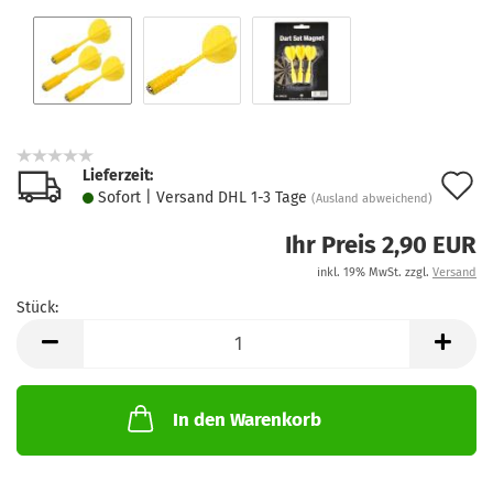
Lieferzeit:
A
Sofort | Versand DHL 1-3 Tage
(Ausland abweichend)
d
Ihr Preis 2,90 EUR
M
inkl. 19% MwSt. zzgl.
Versand
Stück:
Stück
In den Warenkorb