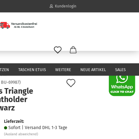
Kundenlogin
il
wort
ITZEN
TASCHEN ETUIS
WEITERE
NEUE ARTIKEL
SALES
Auf
:
BU-69987
)
s Triangle
den
erstellen
ntholder
Merkzettel
ort vergessen?
warz
Lieferzeit:
Sofort | Versand DHL 1-3 Tage
(Ausland abweichend)