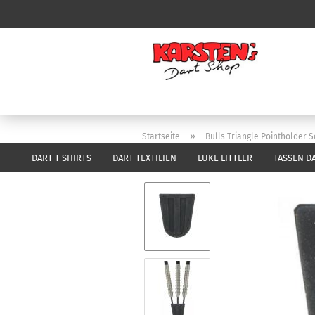
»
Startseite
Bulls Triangle Pointholder 
DART T-SHIRTS
DART TEXTILIEN
LUKE LITTLER
TASSEN D