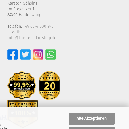
Karsten Göhsing
Im Stegacker 1
87490 Haldenwang
Telefon:
+49 8374-580 970
E-Mail:
info@karstensdartshop.de
Alle Akzeptieren
,
 Sie