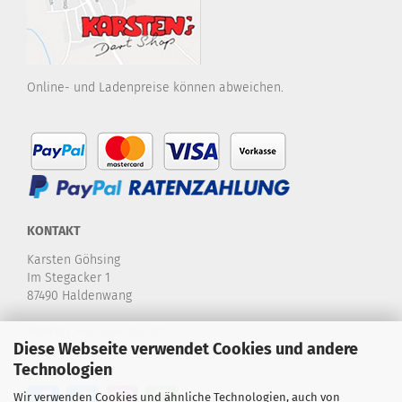
Online- und Ladenpreise können abweichen.
KONTAKT
Karsten Göhsing
Im Stegacker 1
87490 Haldenwang
Telefon:
+49 8374-580 970
Diese Webseite verwendet Cookies und andere
E-Mail:
info@karstensdartshop.de
Technologien
Wir verwenden Cookies und ähnliche Technologien, auch von