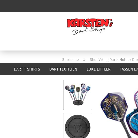
»
Startseite
Shot Viking Darts Holder Da
DART T-SHIRTS
DART TEXTILIEN
LUKE LITTLER
TASSEN D