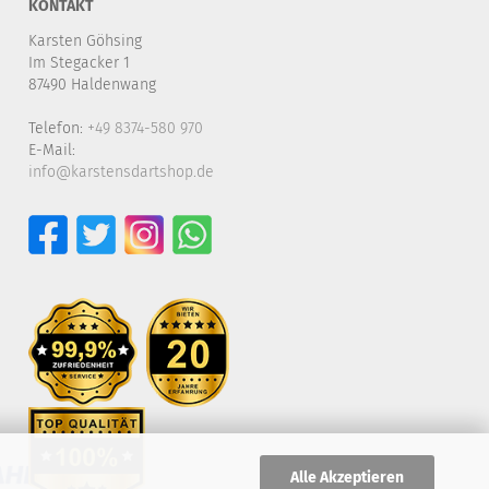
KONTAKT
Karsten Göhsing
Im Stegacker 1
87490 Haldenwang
Telefon:
+49 8374-580 970
E-Mail:
info@karstensdartshop.de
Alle Akzeptieren