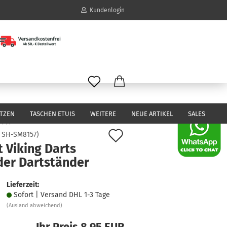
Kundenlogin
il
wort
ITZEN
TASCHEN ETUIS
WEITERE
NEUE ARTIKEL
SALES
Auf
:
SH-SM8157
)
 Viking Darts
den
erstellen
der Dartständer
Merkzettel
ort vergessen?
Lieferzeit:
Sofort | Versand DHL 1-3 Tage
(Ausland abweichend)
Ihr Preis 8,95 EUR