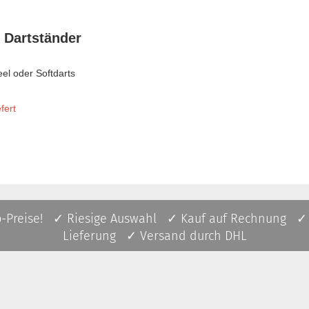
r Dartständer
el oder Softdarts
fert
p-Preise! ✓ Riesige Auswahl ✓ Kauf auf Rechnung ✓
Lieferung ✓ Versand durch DHL