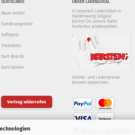
QUICKLINKS
UNSER LADENLOKAL
In unserem Ladenlokal in
Neue Artikel
Haldenwang (Allgäu)
kannst Du unsere Darts
Sonderangebote
kostenlos probespielen.
Softdarts
Steeldarts
Dart-Boards
Dart-Spieler
Online- und Ladenpreise
können abweichen.
Vertrag widerrufen
Technologien