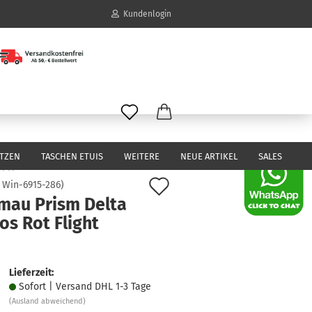
Kundenlogin
il
wort
ITZEN
TASCHEN ETUIS
WEITERE
NEUE ARTIKEL
SALES
Auf
:
Win-6915-286
)
mau Prism Delta
den
erstellen
os Rot Flight
Merkzettel
ort vergessen?
Lieferzeit:
Sofort | Versand DHL 1-3 Tage
(Ausland abweichend)