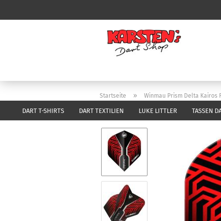
»
Startseite
Winmau Prism Delta Kairos R
DART T-SHIRTS
DART TEXTILIEN
LUKE LITTLER
TASSEN D