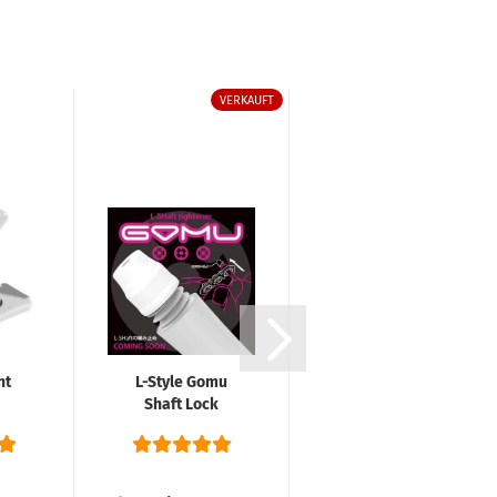
VERKAUFT
VERKAUFT
ht
L-Style Gomu
Shaft
Shaft Lock
Federringe Set
System
Gold