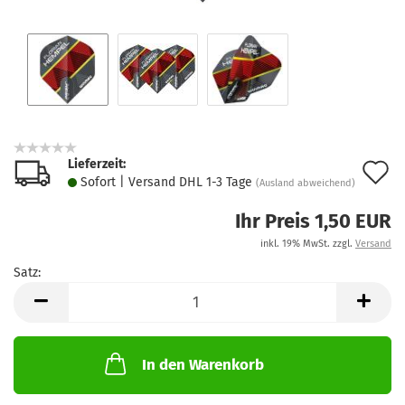
Lieferzeit:
A
Sofort | Versand DHL 1-3 Tage
(Ausland abweichend)
d
Ihr Preis 1,50 EUR
M
inkl. 19% MwSt. zzgl.
Versand
Satz:
Satz
In den Warenkorb