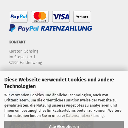
KONTAKT
Karsten Göhsing
Im Stegacker 1
87490 Haldenwang
Telefon:
+49 8374-580 970
Diese Webseite verwendet Cookies und andere
E-Mail:
info@karstensdartshop.de
Technologien
Wir verwenden Cookies und ähnliche Technologien, auch von
Drittanbietern, um die ordentliche Funktionsweise der Website zu
gewährleisten, die Nutzung unseres Angebotes zu analysieren und
Ihnen ein bestmögliches Einkaufserlebnis bieten zu können. Weitere
Informationen finden Sie in unserer
Datenschutzerklärung
.
Alle Akzeptieren