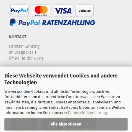
KONTAKT
Karsten Göhsing
Im Stegacker 1
87490 Haldenwang
Telefon:
+49 8374-580 970
Diese Webseite verwendet Cookies und andere
E-Mail:
info@karstensdartshop.de
Technologien
Wir verwenden Cookies und ähnliche Technologien, auch von
Drittanbietern, um die ordentliche Funktionsweise der Website zu
gewährleisten, die Nutzung unseres Angebotes zu analysieren und
Ihnen ein bestmögliches Einkaufserlebnis bieten zu können. Weitere
Informationen finden Sie in unserer
Datenschutzerklärung
.
Alle Akzeptieren