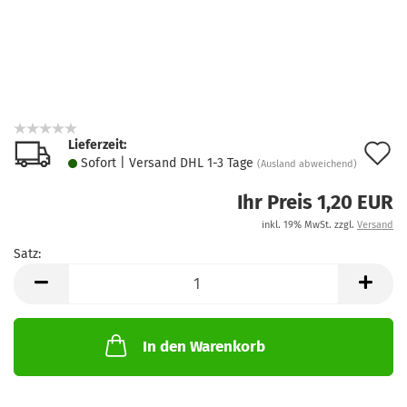
Lieferzeit:
A
Sofort | Versand DHL 1-3 Tage
(Ausland abweichend)
d
Ihr Preis 1,20 EUR
M
inkl. 19% MwSt. zzgl.
Versand
Satz:
Satz
In den Warenkorb