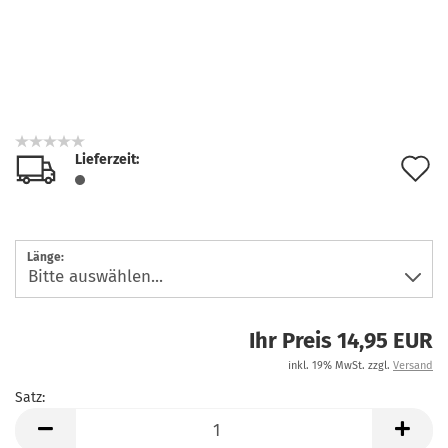
Lieferzeit:
A
d
M
Länge:
Ihr Preis 14,95 EUR
inkl. 19% MwSt. zzgl.
Versand
Satz:
Satz