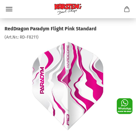
RedDragon Paradym Flight Pink Standard
(Art.Nr.:
RD-F8211
)