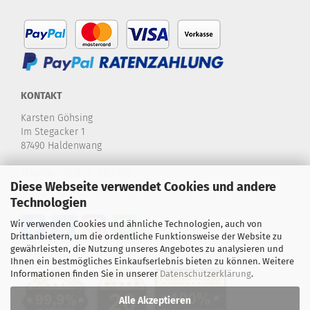
KONTAKT
Karsten Göhsing
Im Stegacker 1
87490 Haldenwang
Telefon:
+49 8374-580 970
Diese Webseite verwendet Cookies und andere
E-Mail:
info@karstensdartshop.de
Technologien
Wir verwenden Cookies und ähnliche Technologien, auch von
Drittanbietern, um die ordentliche Funktionsweise der Website zu
gewährleisten, die Nutzung unseres Angebotes zu analysieren und
Ihnen ein bestmögliches Einkaufserlebnis bieten zu können. Weitere
Informationen finden Sie in unserer
Datenschutzerklärung
.
Alle Akzeptieren