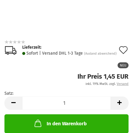
Lieferzeit:
A
Sofort | Versand DHL 1-3 Tage
(Ausland abweichend)
d
NEU
M
Ihr Preis 1,45 EUR
inkl. 19% MwSt. zzgl.
Versand
Satz:
Satz
In den Warenkorb