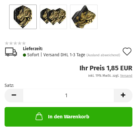
Lieferzeit:
A
Sofort | Versand DHL 1-3 Tage
(Ausland abweichend)
d
Ihr Preis 1,85 EUR
M
inkl. 19% MwSt. zzgl.
Versand
Satz:
Satz
In den Warenkorb