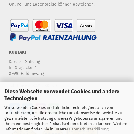
Online- und Ladenpreise können abweichen.
KONTAKT
Karsten Göhsing
Im Stegacker 1
87490 Haldenwang
Telefon:
+49 8374-580 970
Diese Webseite verwendet Cookies und andere
E-Mail:
info@karstensdartshop.de
Technologien
Wir verwenden Cookies und ähnliche Technologien, auch von
Drittanbietern, um die ordentliche Funktionsweise der Website zu
gewährleisten, die Nutzung unseres Angebotes zu analysieren und
Ihnen ein bestmögliches Einkaufserlebnis bieten zu können. Weitere
Informationen finden Sie in unserer
Datenschutzerklärung
.