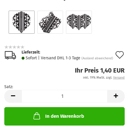
Lieferzeit:
A
Sofort | Versand DHL 1-3 Tage
(Ausland abweichend)
d
Ihr Preis 1,40 EUR
M
inkl. 19% MwSt. zzgl.
Versand
Satz:
Satz
In den Warenkorb