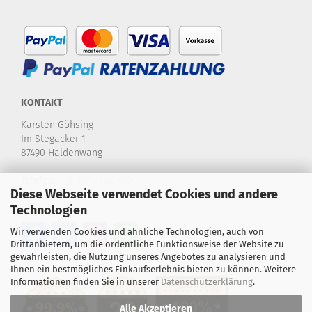
KONTAKT
Karsten Göhsing
Im Stegacker 1
87490 Haldenwang
Telefon:
+49 8374-580 970
Diese Webseite verwendet Cookies und andere
E-Mail:
info@karstensdartshop.de
Technologien
Wir verwenden Cookies und ähnliche Technologien, auch von
Drittanbietern, um die ordentliche Funktionsweise der Website zu
gewährleisten, die Nutzung unseres Angebotes zu analysieren und
Ihnen ein bestmögliches Einkaufserlebnis bieten zu können. Weitere
Informationen finden Sie in unserer
Datenschutzerklärung
.
Alle Akzeptieren