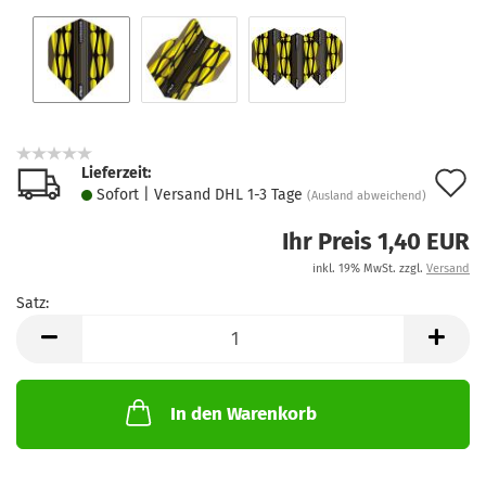
Lieferzeit:
A
Sofort | Versand DHL 1-3 Tage
(Ausland abweichend)
d
Ihr Preis 1,40 EUR
M
inkl. 19% MwSt. zzgl.
Versand
Satz:
Satz
In den Warenkorb