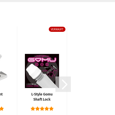
VERKAUFT
VERKAUFT
ht
L-Style Gomu
Shaft
Shaft Lock
Federringe Set
System
Gold