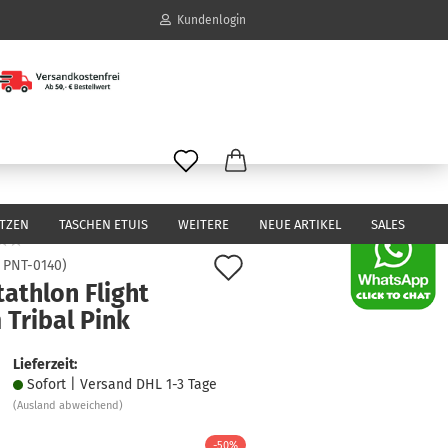
Kundenlogin
il
wort
ITZEN
TASCHEN ETUIS
WEITERE
NEUE ARTIKEL
SALES
Auf
:
PNT-0140
)
athlon Flight
den
erstellen
 Tribal Pink
Merkzettel
ort vergessen?
Lieferzeit:
Sofort | Versand DHL 1-3 Tage
(Ausland abweichend)
-50%