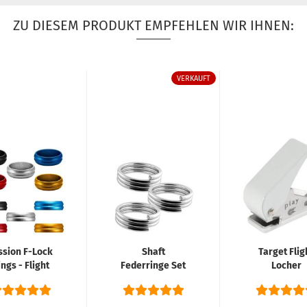
ZU DIESEM PRODUKT EMPFEHLEN WIR IHNEN:
VERKAUFT
ssion F-Lock
Shaft
Target Flig
ngs - Flight
Federringe Set
Locher
Lock - 5
Silber
Farben...