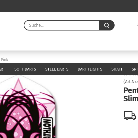
Suche...
E-Ma
Pass
 Pink
ART
SOFT-DARTS
STEEL-DARTS
DART FLIGHTS
SHAFT
SP
(Art.Nr.
Pent
Konto 
Slim
Passw