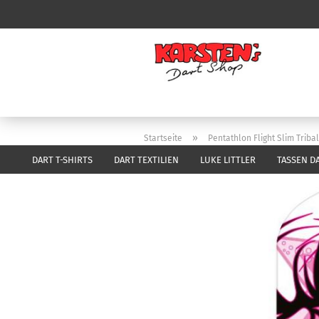
»
Startseite
Pentathlon Flight Slim Tribal
DART T-SHIRTS
DART TEXTILIEN
LUKE LITTLER
TASSEN D