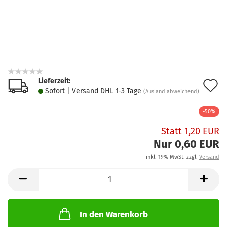
Lieferzeit:
A
Sofort | Versand DHL 1-3 Tage
(Ausland abweichend)
d
-50%
M
Statt 1,20 EUR
Nur 0,60 EUR
inkl. 19% MwSt. zzgl.
Versand
In den Warenkorb