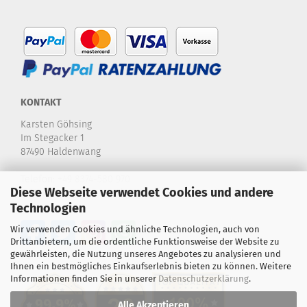
KONTAKT
Karsten Göhsing
Im Stegacker 1
87490 Haldenwang
Telefon:
+49 8374-580 970
Diese Webseite verwendet Cookies und andere
E-Mail:
info@karstensdartshop.de
Technologien
Wir verwenden Cookies und ähnliche Technologien, auch von
Drittanbietern, um die ordentliche Funktionsweise der Website zu
gewährleisten, die Nutzung unseres Angebotes zu analysieren und
Ihnen ein bestmögliches Einkaufserlebnis bieten zu können. Weitere
Informationen finden Sie in unserer
Datenschutzerklärung
.
Alle Akzeptieren