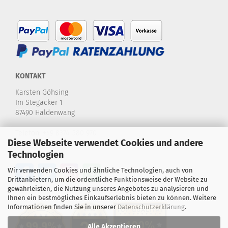
KONTAKT
Karsten Göhsing
Im Stegacker 1
87490 Haldenwang
Telefon:
+49 8374-580 970
Diese Webseite verwendet Cookies und andere
E-Mail:
info@karstensdartshop.de
Technologien
Wir verwenden Cookies und ähnliche Technologien, auch von
Drittanbietern, um die ordentliche Funktionsweise der Website zu
gewährleisten, die Nutzung unseres Angebotes zu analysieren und
Ihnen ein bestmögliches Einkaufserlebnis bieten zu können. Weitere
Informationen finden Sie in unserer
Datenschutzerklärung
.
Alle Akzeptieren