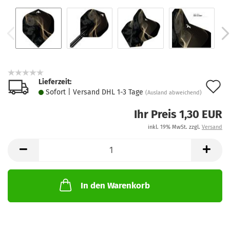
Lieferzeit:
A
Sofort | Versand DHL 1-3 Tage
(Ausland abweichend)
d
Ihr Preis 1,30 EUR
M
inkl. 19% MwSt. zzgl.
Versand
In den Warenkorb