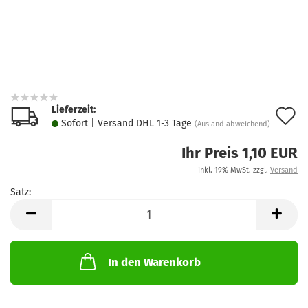
Lieferzeit:
A
Sofort | Versand DHL 1-3 Tage
(Ausland abweichend)
d
Ihr Preis 1,10 EUR
M
inkl. 19% MwSt. zzgl.
Versand
Satz:
Satz
In den Warenkorb