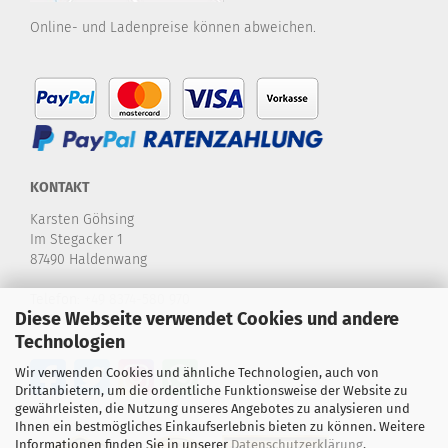
Online- und Ladenpreise können abweichen.
KONTAKT
Karsten Göhsing
Im Stegacker 1
87490 Haldenwang
Telefon:
+49 8374-580 970
Diese Webseite verwendet Cookies und andere
E-Mail:
info@karstensdartshop.de
Technologien
Wir verwenden Cookies und ähnliche Technologien, auch von
Drittanbietern, um die ordentliche Funktionsweise der Website zu
gewährleisten, die Nutzung unseres Angebotes zu analysieren und
Ihnen ein bestmögliches Einkaufserlebnis bieten zu können. Weitere
Informationen finden Sie in unserer
Datenschutzerklärung
.