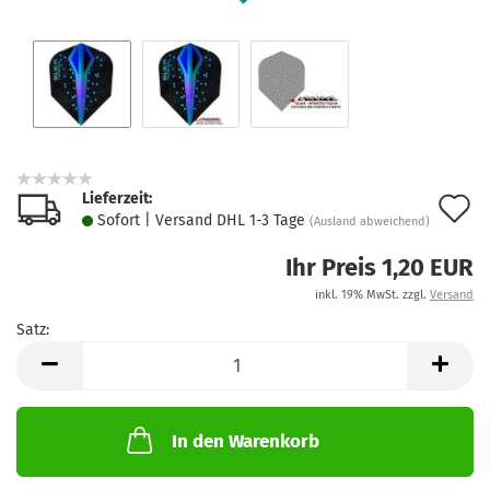
Lieferzeit:
A
Sofort | Versand DHL 1-3 Tage
(Ausland abweichend)
d
Ihr Preis 1,20 EUR
M
inkl. 19% MwSt. zzgl.
Versand
Satz:
Satz
In den Warenkorb