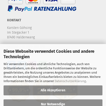
KONTAKT
Karsten Göhsing
Im Stegacker 1
87490 Haldenwang
Telefon:
+49 8374-580 970
Diese Webseite verwendet Cookies und andere
E-Mail:
info@karstensdartshop.de
Technologien
Wir verwenden Cookies und ähnliche Technologien, auch von
Drittanbietern, um die ordentliche Funktionsweise der Website zu
gewährleisten, die Nutzung unseres Angebotes zu analysieren und
Ihnen ein bestmögliches Einkaufserlebnis bieten zu können. Weitere
Informationen finden Sie in unserer
Datenschutzerklärung
.
Alle Akzeptieren
Nur Notwendige