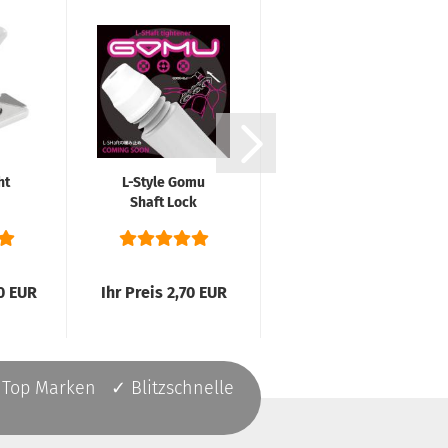
ht
L-Style Gomu
Shaft
Shaft Lock
Federringe Set
System
Gold
90 EUR
Ihr Preis 2,70 EUR
Ihr Preis 0,35 EUR
 Top Marken ✓ Blitzschnelle