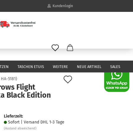
Kundenlogin
il
wort
ITZEN
TASCHEN ETUIS
WEITERE
NEUE ARTIKEL
SALES
Auf
:
HA-5181
)
rows Flight
den
erstellen
ka Black Edition
Merkzettel
ort vergessen?
Lieferzeit:
Sofort | Versand DHL 1-3 Tage
(Ausland abweichend)