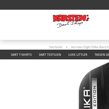
»
Startseite
Harrows Flight Silika Black 
DART T-SHIRTS
DART TEXTILIEN
LUKE LITTLER
TASSEN D