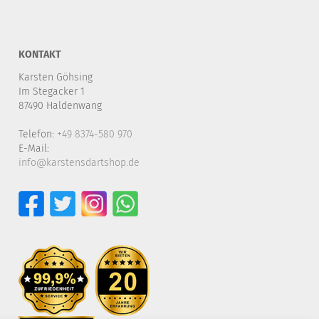
KONTAKT
Karsten Göhsing
Im Stegacker 1
87490 Haldenwang
Telefon:
+49 8374-580 970
E-Mail:
info@karstensdartshop.de