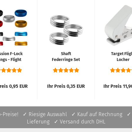
ssion F-Lock
Shaft
Target Flig
ngs - Flight
Federringe Set
Locher
Lock - 5
Silber
Farben...
Preis 0,95 EUR
Ihr Preis 0,35 EUR
Ihr Preis 11,
p-Preise! ✓ Riesige Auswahl ✓ Kauf auf Rechnung ✓
Lieferung ✓ Versand durch DHL