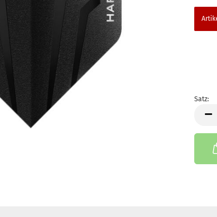
Artik
Satz:
Satz