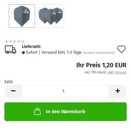
Lieferzeit:
A
Sofort | Versand DHL 1-3 Tage
(Ausland abweichend)
d
Ihr Preis 1,20 EUR
M
inkl. 19% MwSt. zzgl.
Versand
Satz:
Satz
In den Warenkorb