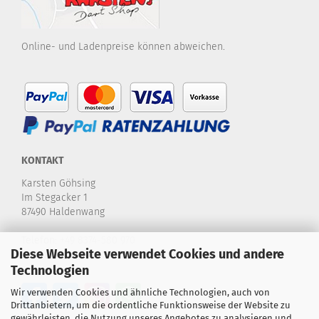
Online- und Ladenpreise können abweichen.
KONTAKT
Karsten Göhsing
Im Stegacker 1
87490 Haldenwang
Telefon:
+49 8374-580 970
Diese Webseite verwendet Cookies und andere
E-Mail:
info@karstensdartshop.de
Technologien
Wir verwenden Cookies und ähnliche Technologien, auch von
Drittanbietern, um die ordentliche Funktionsweise der Website zu
gewährleisten, die Nutzung unseres Angebotes zu analysieren und