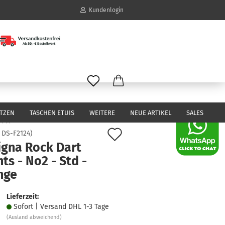
Kundenlogin
il
wort
ITZEN
TASCHEN ETUIS
WEITERE
NEUE ARTIKEL
SALES
Auf
:
DS-F2124
)
igna Rock Dart
den
erstellen
hts - No2 - Std -
Merkzettel
ort vergessen?
nge
Lieferzeit:
Sofort | Versand DHL 1-3 Tage
(Ausland abweichend)