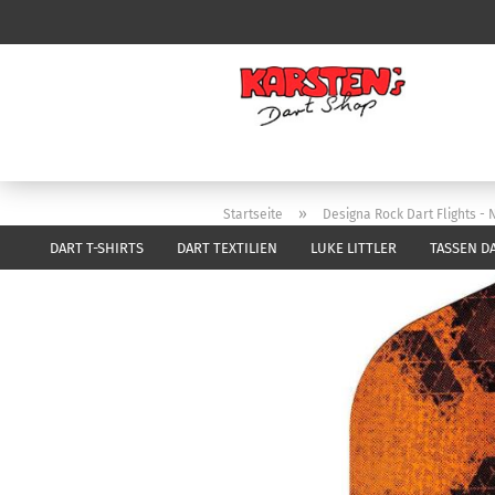
»
Startseite
Designa Rock Dart Flights - 
DART T-SHIRTS
DART TEXTILIEN
LUKE LITTLER
TASSEN D