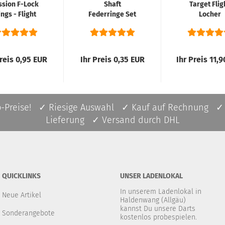
ssion F-Lock
Shaft
Target Flig
ngs - Flight
Federringe Set
Locher
Lock - 5
Silber
Farben...
Preis 0,95 EUR
Ihr Preis 0,35 EUR
Ihr Preis 11,
p-Preise! ✓ Riesige Auswahl ✓ Kauf auf Rechnung ✓
Lieferung ✓ Versand durch DHL
QUICKLINKS
UNSER LADENLOKAL
In unserem Ladenlokal in
Neue Artikel
Haldenwang (Allgäu)
kannst Du unsere Darts
Sonderangebote
kostenlos probespielen.