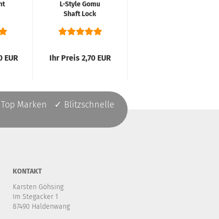
ht
L-Style Gomu
Shaft
Shaft Lock
Federringe Set
System
Gold
90 EUR
Ihr Preis 2,70 EUR
Ihr Preis 0,35 EUR
 Top Marken ✓ Blitzschnelle
KONTAKT
Karsten Göhsing
Im Stegacker 1
87490 Haldenwang