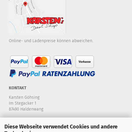
Online- und Ladenpreise können abweichen.
KONTAKT
Karsten Göhsing
Im Stegacker 1
87490 Haldenwang
Telefon:
+49 8374-580 970
Diese Webseite verwendet Cookies und andere
E-Mail:
info@karstensdartshop.de