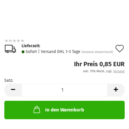
Lieferzeit:
A
Sofort | Versand DHL 1-3 Tage
(Ausland abweichend)
d
Ihr Preis 0,85 EUR
M
inkl. 19% MwSt. zzgl.
Versand
Satz:
Satz
In den Warenkorb