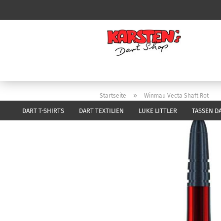
»
Startseite
Winmau Vecta Shaft Rot
DART T-SHIRTS
DART TEXTILIEN
LUKE LITTLER
TASSEN D