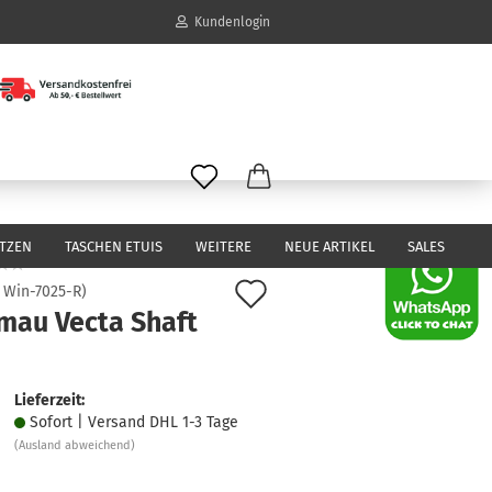
Kundenlogin
il
wort
ITZEN
TASCHEN ETUIS
WEITERE
NEUE ARTIKEL
SALES
Auf
:
Win-7025-R
)
mau Vecta Shaft
den
erstellen
Merkzettel
ort vergessen?
Lieferzeit:
Sofort | Versand DHL 1-3 Tage
(Ausland abweichend)