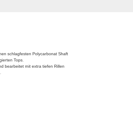
inen schlagfesten Polycarbonat Shaft
gierten Tops.
nd bearbeitet mit extra tiefen Rillen
.