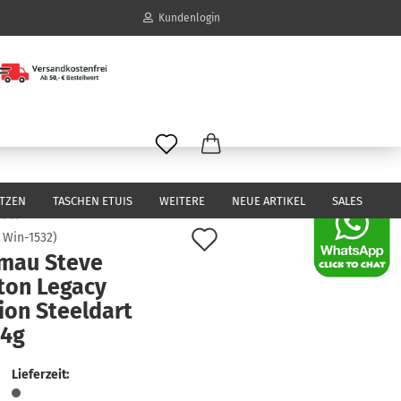
Kundenlogin
il
wort
ITZEN
TASCHEN ETUIS
WEITERE
NEUE ARTIKEL
SALES
Auf
:
Win-1532
)
mau Steve
den
erstellen
ton Legacy
Merkzettel
ort vergessen?
ion Steeldart
24g
Lieferzeit: