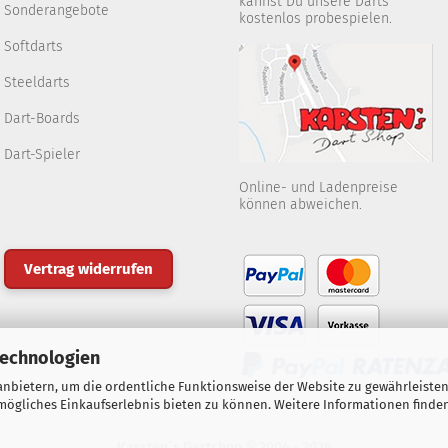
kannst Du unsere Darts
Sonderangebote
kostenlos probespielen.
Softdarts
Steeldarts
Dart-Boards
Dart-Spieler
Online- und Ladenpreise
können abweichen.
Vertrag widerrufen
Technologien
nbietern, um die ordentliche Funktionsweise der Website zu gewährleisten
ögliches Einkaufserlebnis bieten zu können. Weitere Informationen finden
Karsten´s Dartshop © 2004 - 2026