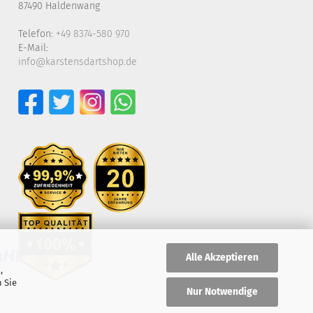
87490 Haldenwang
Telefon:
+49 8374-580 970
E-Mail:
info@karstensdartshop.de
Alle Akzeptieren
,
 Sie
Nur Notwendige