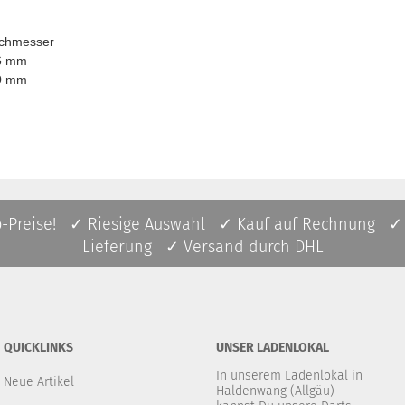
hmesser
 mm
 mm
p-Preise! ✓ Riesige Auswahl ✓ Kauf auf Rechnung ✓
Lieferung ✓ Versand durch DHL
QUICKLINKS
UNSER LADENLOKAL
In unserem Ladenlokal in
Neue Artikel
Haldenwang (Allgäu)