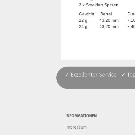
3 x Steeldart Spitzen
Gewicht Barrel Durc
22 g 43,20 mm 7,16
24 g 43,20 mm 7,40
✓ Exzellenter Service ✓ To
INFORMATIONEN
Impressum