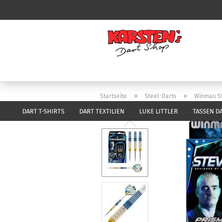
»
»
Startseite
Steel-Darts
Winmau St
DART T-SHIRTS
DART TEXTILIEN
LUKE LITTLER
TASSEN D