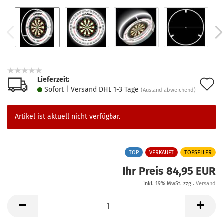
Lieferzeit:
A
Sofort | Versand DHL 1-3 Tage
(Ausland abweichend)
d
M
Artikel ist aktuell nicht verfügbar.
TOP
VERKAUFT
TOPSELLER
Ihr Preis 84,95 EUR
inkl. 19% MwSt. zzgl.
Versand