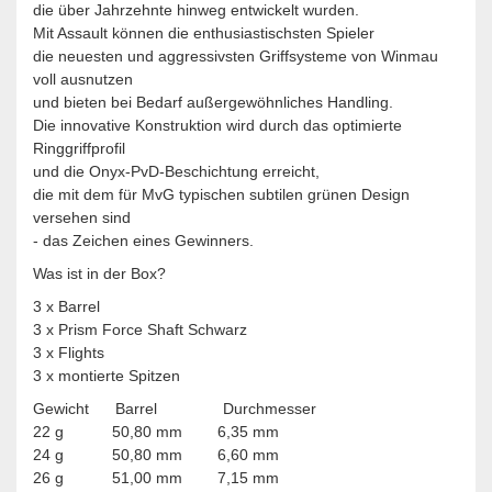
die über Jahrzehnte hinweg entwickelt wurden.
Mit Assault können die enthusiastischsten Spieler
die neuesten und aggressivsten Griffsysteme von Winmau
voll ausnutzen
und bieten bei Bedarf außergewöhnliches Handling.
Die innovative Konstruktion wird durch das optimierte
Ringgriffprofil
und die Onyx-PvD-Beschichtung erreicht,
die mit dem für MvG typischen subtilen grünen Design
versehen sind
- das Zeichen eines Gewinners.
Was ist in der Box?
3 x Barrel
3 x Prism Force Shaft Schwarz
3 x Flights
3 x montierte Spitzen
Gewicht Barrel Durchmesser
22 g 50,80 mm 6,35 mm
24 g 50,80 mm 6,60 mm
26 g 51,00 mm 7,15 mm