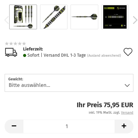
Lieferzeit:
A
Sofort | Versand DHL 1-3 Tage
(Ausland abweichend)
d
M
Gewicht:
Ihr Preis 75,95 EUR
inkl. 19% MwSt. zzgl.
Versand