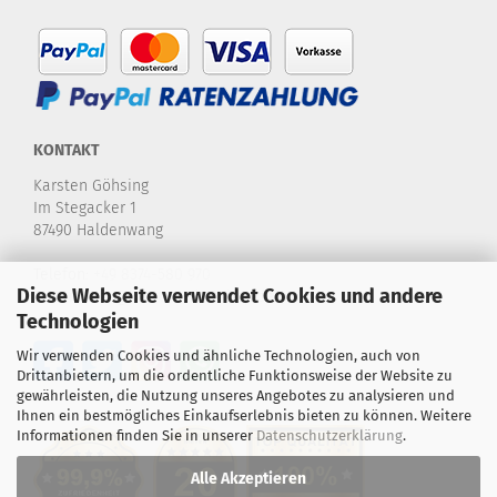
KONTAKT
Karsten Göhsing
Im Stegacker 1
87490 Haldenwang
Telefon:
+49 8374-580 970
Diese Webseite verwendet Cookies und andere
E-Mail:
info@karstensdartshop.de
Technologien
Wir verwenden Cookies und ähnliche Technologien, auch von
Drittanbietern, um die ordentliche Funktionsweise der Website zu
gewährleisten, die Nutzung unseres Angebotes zu analysieren und
Ihnen ein bestmögliches Einkaufserlebnis bieten zu können. Weitere
Informationen finden Sie in unserer
Datenschutzerklärung
.
Alle Akzeptieren