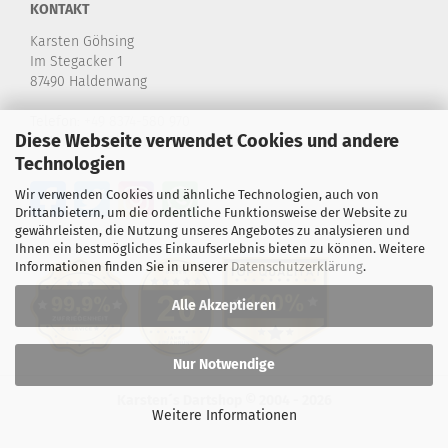
KONTAKT
Karsten Göhsing
Im Stegacker 1
87490 Haldenwang
Telefon:
+49 8374-580 970
Diese Webseite verwendet Cookies und andere
E-Mail:
info@karstensdartshop.de
Technologien
Wir verwenden Cookies und ähnliche Technologien, auch von
Drittanbietern, um die ordentliche Funktionsweise der Website zu
gewährleisten, die Nutzung unseres Angebotes zu analysieren und
Ihnen ein bestmögliches Einkaufserlebnis bieten zu können. Weitere
Informationen finden Sie in unserer
Datenschutzerklärung
.
Alle Akzeptieren
Nur Notwendige
Karsten´s Dartshop © 2004 - 2026
Weitere Informationen