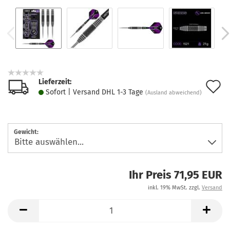
Lieferzeit:
A
Sofort | Versand DHL 1-3 Tage
(Ausland abweichend)
d
M
Gewicht:
Ihr Preis 71,95 EUR
inkl. 19% MwSt. zzgl.
Versand