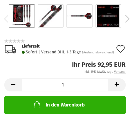
Lieferzeit:
A
Sofort | Versand DHL 1-3 Tage
(Ausland abweichend)
d
Ihr Preis 92,95 EUR
M
inkl. 19% MwSt. zzgl.
Versand
In den Warenkorb