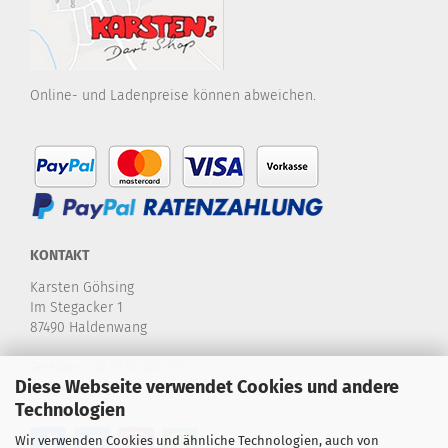
Online- und Ladenpreise können abweichen.
KONTAKT
Karsten Göhsing
Im Stegacker 1
87490 Haldenwang
Telefon:
+49 8374-580 970
Diese Webseite verwendet Cookies und andere
E-Mail:
info@karstensdartshop.de
Technologien
Wir verwenden Cookies und ähnliche Technologien, auch von