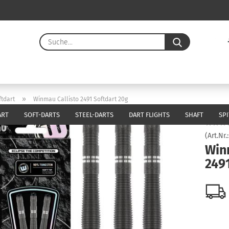
Suche...
E-Ma
Pass
»
tdart
Winmau Callisto 2491 Softdart 20g
ART
SOFT-DARTS
STEEL-DARTS
DART FLIGHTS
SHAFT
SP
(Art.Nr.
Win
Konto 
249
Passw