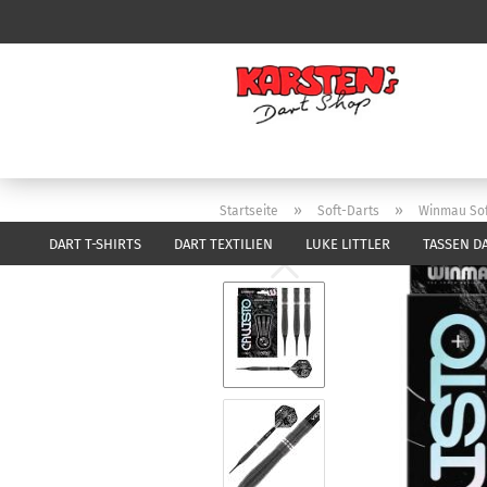
»
»
Startseite
Soft-Darts
Winmau Sof
DART T-SHIRTS
DART TEXTILIEN
LUKE LITTLER
TASSEN D