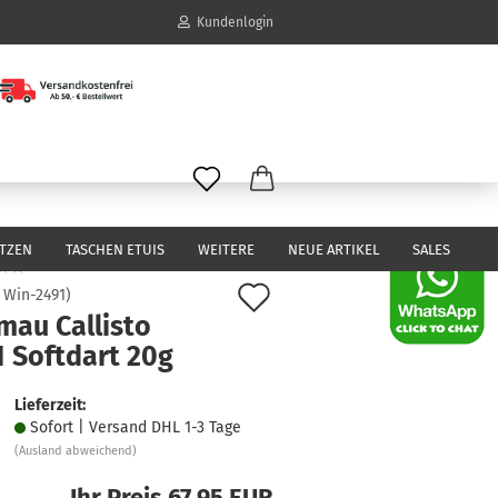
Kundenlogin
il
wort
ITZEN
TASCHEN ETUIS
WEITERE
NEUE ARTIKEL
SALES
Auf
:
Win-2491
)
mau Callisto
den
erstellen
1 Softdart 20g
Merkzettel
ort vergessen?
Lieferzeit:
Sofort | Versand DHL 1-3 Tage
(Ausland abweichend)
Ihr Preis 67,95 EUR