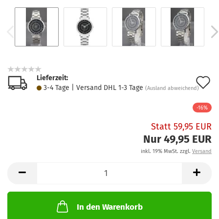
Lieferzeit:
A
3-4 Tage | Versand DHL 1-3 Tage
(Ausland abweichend)
d
-16%
M
Statt 59,95 EUR
Nur 49,95 EUR
inkl. 19% MwSt. zzgl.
Versand
In den Warenkorb