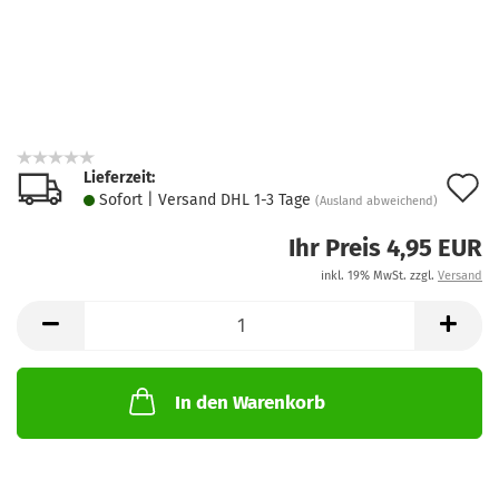
Lieferzeit:
A
Sofort | Versand DHL 1-3 Tage
(Ausland abweichend)
d
Ihr Preis 4,95 EUR
M
inkl. 19% MwSt. zzgl.
Versand
In den Warenkorb