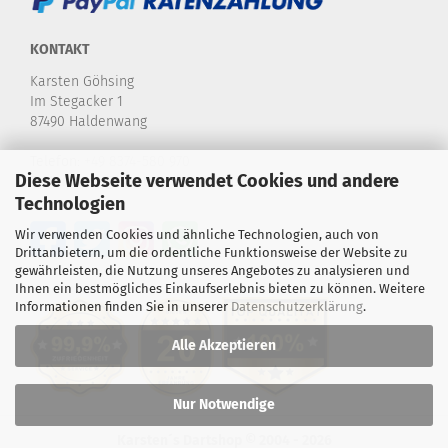
KONTAKT
Karsten Göhsing
Im Stegacker 1
87490 Haldenwang
Telefon:
+49 8374-580 970
Diese Webseite verwendet Cookies und andere
E-Mail:
info@karstensdartshop.de
Technologien
Wir verwenden Cookies und ähnliche Technologien, auch von
Drittanbietern, um die ordentliche Funktionsweise der Website zu
gewährleisten, die Nutzung unseres Angebotes zu analysieren und
Ihnen ein bestmögliches Einkaufserlebnis bieten zu können. Weitere
Informationen finden Sie in unserer
Datenschutzerklärung
.
Alle Akzeptieren
Nur Notwendige
Karsten´s Dartshop © 2004 - 2026