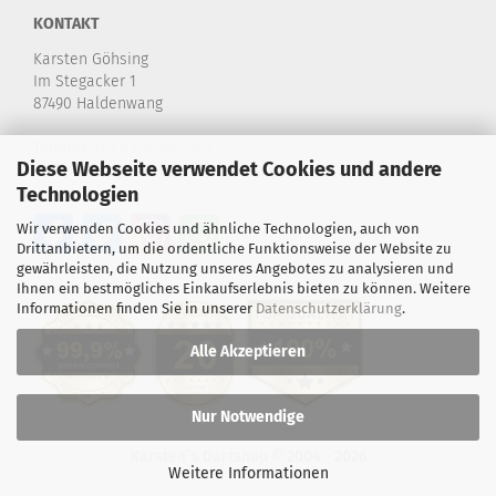
KONTAKT
Karsten Göhsing
Im Stegacker 1
87490 Haldenwang
Telefon:
+49 8374-580 970
Diese Webseite verwendet Cookies und andere
E-Mail:
info@karstensdartshop.de
Technologien
Wir verwenden Cookies und ähnliche Technologien, auch von
Drittanbietern, um die ordentliche Funktionsweise der Website zu
gewährleisten, die Nutzung unseres Angebotes zu analysieren und
Ihnen ein bestmögliches Einkaufserlebnis bieten zu können. Weitere
Informationen finden Sie in unserer
Datenschutzerklärung
.
Alle Akzeptieren
Nur Notwendige
Karsten´s Dartshop © 2004 - 2026
Weitere Informationen