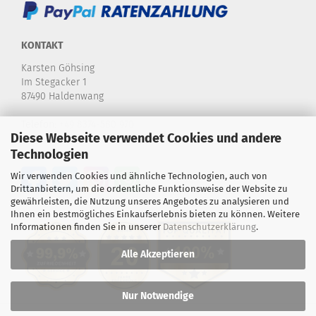
KONTAKT
Karsten Göhsing
Im Stegacker 1
87490 Haldenwang
Telefon:
+49 8374-580 970
Diese Webseite verwendet Cookies und andere
E-Mail:
info@karstensdartshop.de
Technologien
Wir verwenden Cookies und ähnliche Technologien, auch von
Drittanbietern, um die ordentliche Funktionsweise der Website zu
gewährleisten, die Nutzung unseres Angebotes zu analysieren und
Ihnen ein bestmögliches Einkaufserlebnis bieten zu können. Weitere
Informationen finden Sie in unserer
Datenschutzerklärung
.
Alle Akzeptieren
Nur Notwendige