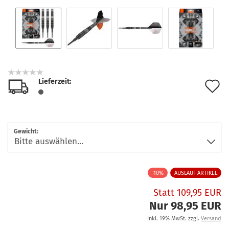
Lieferzeit:
A
d
M
Gewicht:
-10%
AUSLAUF ARTIKEL
Statt 109,95 EUR
Nur 98,95 EUR
inkl. 19% MwSt. zzgl.
Versand