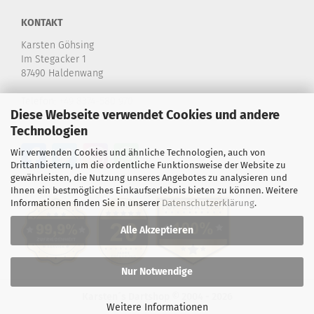
KONTAKT
Karsten Göhsing
Im Stegacker 1
87490 Haldenwang
Telefon:
+49 8374-580 970
Diese Webseite verwendet Cookies und andere
E-Mail:
info@karstensdartshop.de
Technologien
Wir verwenden Cookies und ähnliche Technologien, auch von
Drittanbietern, um die ordentliche Funktionsweise der Website zu
gewährleisten, die Nutzung unseres Angebotes zu analysieren und
Ihnen ein bestmögliches Einkaufserlebnis bieten zu können. Weitere
Informationen finden Sie in unserer
Datenschutzerklärung
.
Alle Akzeptieren
Nur Notwendige
Karsten´s Dartshop © 2004 - 2026
Weitere Informationen