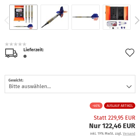
Lieferzeit:
A
d
M
Gewicht:
-46%
AUSLAUF ARTIKEL
Statt 229,95 EUR
Nur 122,46 EUR
inkl. 19% MwSt. zzgl.
Versand