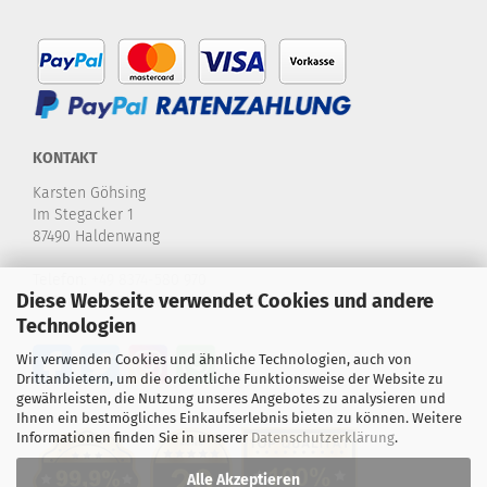
KONTAKT
Karsten Göhsing
Im Stegacker 1
87490 Haldenwang
Telefon:
+49 8374-580 970
Diese Webseite verwendet Cookies und andere
E-Mail:
info@karstensdartshop.de
Technologien
Wir verwenden Cookies und ähnliche Technologien, auch von
Drittanbietern, um die ordentliche Funktionsweise der Website zu
gewährleisten, die Nutzung unseres Angebotes zu analysieren und
Ihnen ein bestmögliches Einkaufserlebnis bieten zu können. Weitere
Informationen finden Sie in unserer
Datenschutzerklärung
.
Alle Akzeptieren