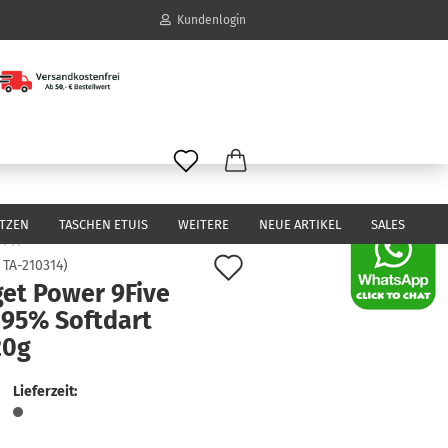
Kundenlogin
il
wort
ITZEN
TASCHEN ETUIS
WEITERE
NEUE ARTIKEL
SALES
Auf
:
TA-210314
)
get Power 9Five
den
erstellen
 95% Softdart
Merkzettel
ort vergessen?
20g
Lieferzeit: