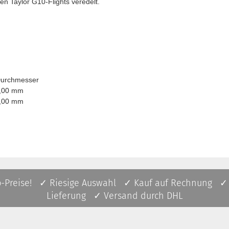
ven Taylor G10-Flights veredelt.
chmesser
0 mm
0 mm
p-Preise! ✓ Riesige Auswahl ✓ Kauf auf Rechnung ✓
Lieferung ✓ Versand durch DHL