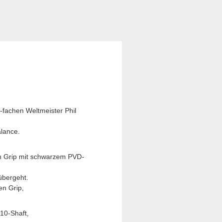
-fachen Weltmeister Phil
alance.
en Grip mit schwarzem PVD-
übergeht.
en Grip,
10-Shaft,