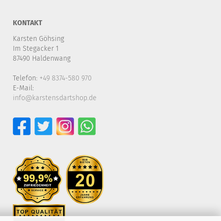
KONTAKT
Karsten Göhsing
Im Stegacker 1
87490 Haldenwang
Telefon:
+49 8374-580 970
E-Mail:
info@karstensdartshop.de