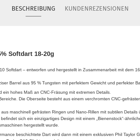
BESCHREIBUNG
KUNDENREZENSIONEN
% Softdart 18-20g
0 Softdart – entworfen und hergestellt in Zusammenarbeit mit dem 16
ziser Barrel aus 95 % Tungsten mit perfektem Gewicht und perfekter B
nd ein hohes Maß an CNC-Fräsung mit extremen Details.
p Bereiche. Die Oberseite besteht aus einem verchromten CNC-gefräst
 aus maschinell gefrästen Ringen und Nano-Rillen mit subtilen Details 
h befindet sich ein einzigartiges Design mit einem „Bienenstock“-ähnlich
äsmaschinen hergestellt wurde.
mance beschichtete Dart wird dann mit einem exklusiven Phil Taylor G