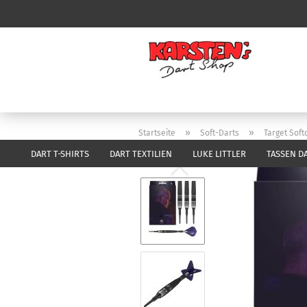
»
»
Startseite
Soft-Darts
Target Soft
DART T-SHIRTS
DART TEXTILIEN
LUKE LITTLER
TASSEN D