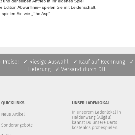
ät und denselben Antrieb in Ihr eigenes Spiel
r Edition Abwurflinie– spielen Sie mit Leidenschaft,
t, spielen Sie wie „The Asp“.
p-Preise! ✓ Riesige Auswahl ✓ Kauf auf Rechnung ✓
Lieferung ✓ Versand durch DHL
QUICKLINKS
UNSER LADENLOKAL
In unserem Ladenlokal in
Neue Artikel
Haldenwang (Allgäu)
kannst Du unsere Darts
Sonderangebote
kostenlos probespielen.