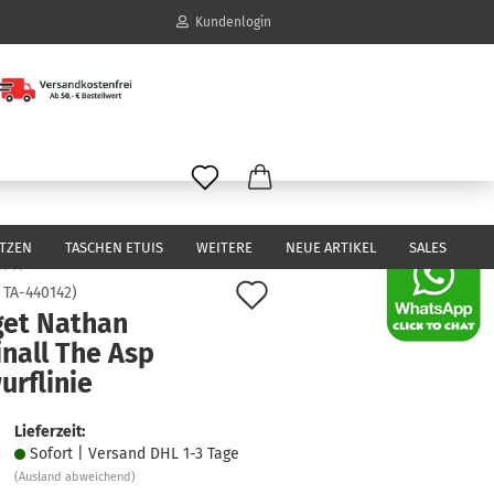
Kundenlogin
il
wort
ITZEN
TASCHEN ETUIS
WEITERE
NEUE ARTIKEL
SALES
Auf
:
TA-440142
)
get Nathan
den
erstellen
nall The Asp
Merkzettel
ort vergessen?
urflinie
Lieferzeit:
Sofort | Versand DHL 1-3 Tage
(Ausland abweichend)