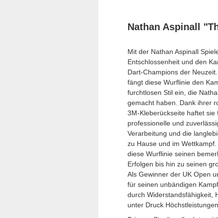
Nathan Aspinall "T
Mit der Nathan Aspinall Spiele
Entschlossenheit und den Ka
Dart-Champions der Neuzeit. I
fängt diese Wurflinie den Ka
furchtlosen Stil ein, die Nat
gemacht haben. Dank ihrer ro
3M-Kleberückseite haftet sie 
professionelle und zuverläss
Verarbeitung und die langlebi
zu Hause und im Wettkampf. M
diese Wurflinie seinen beme
Erfolgen bis hin zu seinen g
Als Gewinner der UK Open u
für seinen unbändigen Kampfge
durch Widerstandsfähigkeit, H
unter Druck Höchstleistungen