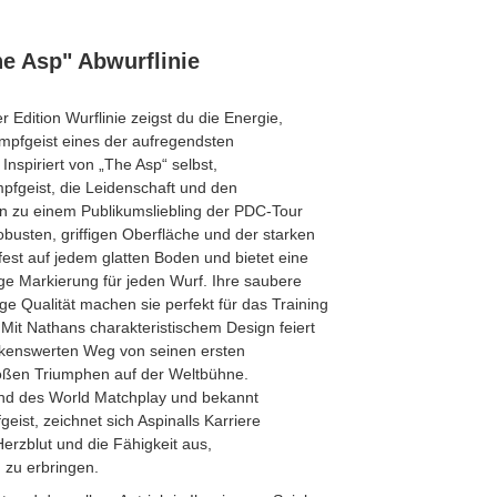
he Asp" Abwurflinie
r Edition Wurflinie zeigst du die Energie,
mpfgeist eines der aufregendsten
nspiriert von „The Asp“ selbst,
mpfgeist, die Leidenschaft und den
han zu einem Publikumsliebling der PDC-Tour
busten, griffigen Oberfläche und der starken
fest auf jedem glatten Boden und bietet eine
ige Markierung für jeden Wurf. Ihre saubere
ge Qualität machen sie perfekt für das Training
it Nathans charakteristischem Design feiert
rkenswerten Weg von seinen ersten
roßen Triumphen auf der Weltbühne.
nd des World Matchplay und bekannt
ist, zeichnet sich Aspinalls Karriere
erzblut und die Fähigkeit aus,
 zu erbringen.