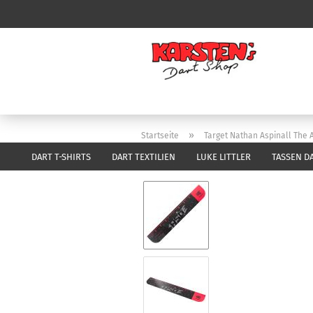
»
Startseite
Target Nathan Aspinall The 
DART T-SHIRTS
DART TEXTILIEN
LUKE LITTLER
TASSEN D