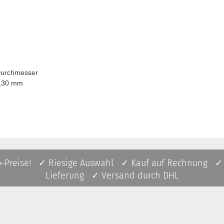
chmesser
30 mm
p-Preise! ✓ Riesige Auswahl ✓ Kauf auf Rechnung ✓
Lieferung ✓ Versand durch DHL