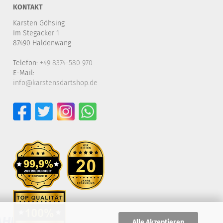
KONTAKT
Karsten Göhsing
Im Stegacker 1
87490 Haldenwang
Telefon:
+49 8374-580 970
E-Mail:
info@karstensdartshop.de
Alle Akzeptieren