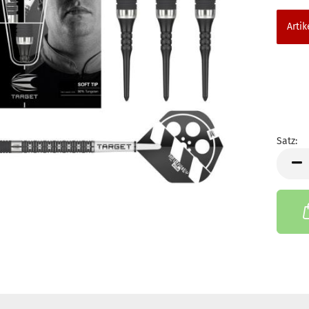
Artik
Satz:
Satz