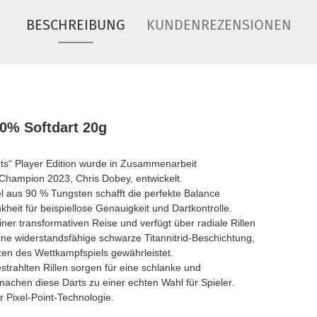
BESCHREIBUNG
KUNDENREZENSIONEN
0% Softdart 20g
rts“ Player Edition wurde in Zusammenarbeit
hampion 2023, Chris Dobey, entwickelt.
rel aus 90 % Tungsten schafft die perfekte Balance
heit für beispiellose Genauigkeit und Dartkontrolle.
einer transformativen Reise und verfügt über radiale Rillen
e widerstandsfähige schwarze Titannitrid-Beschichtung,
azen des Wettkampfspiels gewährleistet.
strahlten Rillen sorgen für eine schlanke und
machen diese Darts zu einer echten Wahl für Spieler.
r Pixel-Point-Technologie.