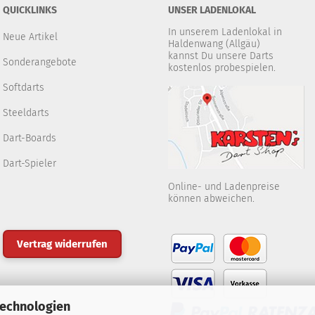
QUICKLINKS
UNSER LADENLOKAL
In unserem Ladenlokal in
Neue Artikel
Haldenwang (Allgäu)
kannst Du unsere Darts
Sonderangebote
kostenlos probespielen.
Softdarts
Steeldarts
Dart-Boards
Dart-Spieler
Online- und Ladenpreise
können abweichen.
Vertrag widerrufen
Technologien