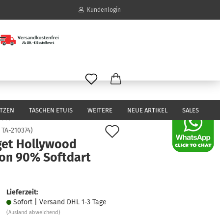
Kundenlogin
il
wort
ITZEN
TASCHEN ETUIS
WEITERE
NEUE ARTIKEL
SALES
Auf
:
TA-210374
)
get Hollywood
den
erstellen
ion 90% Softdart
Merkzettel
ort vergessen?
Lieferzeit:
Sofort | Versand DHL 1-3 Tage
(Ausland abweichend)