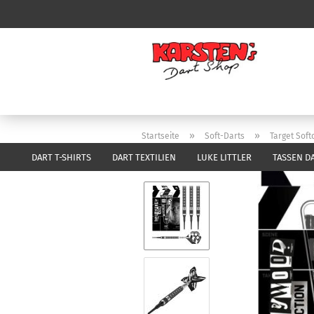
»
»
Startseite
Soft-Darts
Target Soft
DART T-SHIRTS
DART TEXTILIEN
LUKE LITTLER
TASSEN D