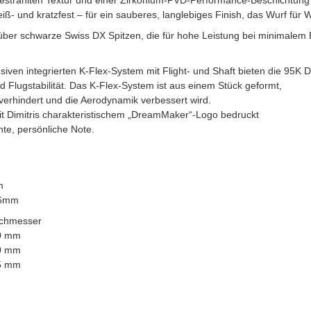
dgestrahlten Textur und einer Zirkonium-PVD-Performance-Beschichtun
ß- und kratzfest – für ein sauberes, langlebiges Finish, das Wurf für 
 über schwarze Swiss DX Spitzen, die für hohe Leistung bei minimalem
iven integrierten K-Flex-System mit Flight- und Shaft bieten die 95K D
d Flugstabilität. Das K-Flex-System ist aus einem Stück geformt,
verhindert und die Aerodynamik verbessert wird.
it Dimitris charakteristischem „DreamMaker“-Logo bedruckt
nte, persönliche Note.
m
26mm
hmesser
 mm
 mm
 mm