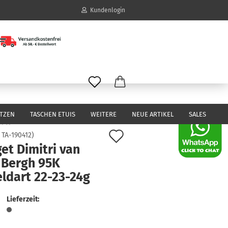
Kundenlogin
il
wort
ITZEN
TASCHEN ETUIS
WEITERE
NEUE ARTIKEL
SALES
Auf
:
TA-190412
)
et Dimitri van
den
erstellen
 Bergh 95K
Merkzettel
ort vergessen?
ldart 22-23-24g
Lieferzeit: