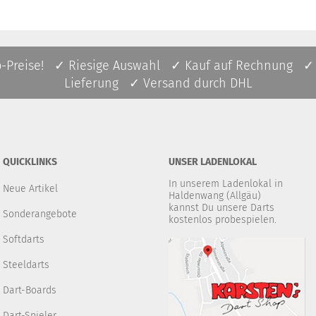
p-Preise! ✓ Riesige Auswahl ✓ Kauf auf Rechnung ✓
Lieferung ✓ Versand durch DHL
QUICKLINKS
UNSER LADENLOKAL
In unserem Ladenlokal in
Neue Artikel
Haldenwang (Allgäu)
kannst Du unsere Darts
Sonderangebote
kostenlos probespielen.
Softdarts
Steeldarts
Dart-Boards
Dart-Spieler