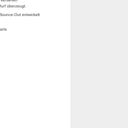
g versehen
Wurf überzeugt.
 Bounce-Out entwickelt
arts