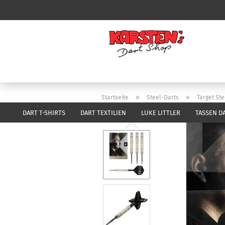
»
»
Startseite
Steel-Darts
Target Ste
DART T-SHIRTS
DART TEXTILIEN
LUKE LITTLER
TASSEN D