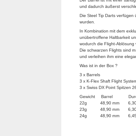
Der Barrel ist mit einer san
und dadurch äußerst verschlei
Die Steel Tip Darts verfügen
wurden.
In Kombination mit dem exklus
unübertroffene Haltbarkeit un
wodurch die Flight-Ablösung 
Die schwarzen Flights sind m
und verleihen ihm eine elega
Was ist in der Box ?
3 x Barrels
3 x K-Flex Shaft Flight Syste
3 x Swiss DX Point Spitzen 
Gewicht Barrel Durc
22g 48,90 mm 6,30
23g 48,90 mm 6,30
24g 48,90 mm 6,45