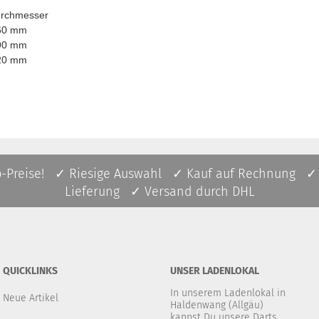
hmesser
0 mm
0 mm
0 mm
p-Preise! ✓ Riesige Auswahl ✓ Kauf auf Rechnung ✓
Lieferung ✓ Versand durch DHL
QUICKLINKS
UNSER LADENLOKAL
In unserem Ladenlokal in
Neue Artikel
Haldenwang (Allgäu)
kannst Du unsere Darts