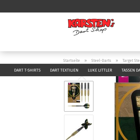
»
»
Startseite
Steel-Darts
Target Ste
DART T-SHIRTS
DART TEXTILIEN
LUKE LITTLER
TASSEN D