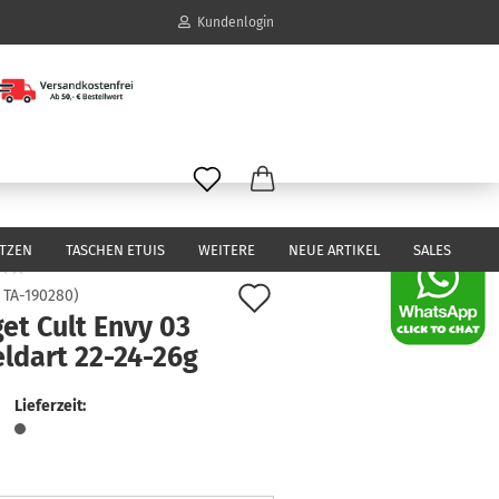
Kundenlogin
il
wort
ITZEN
TASCHEN ETUIS
WEITERE
NEUE ARTIKEL
SALES
Auf
:
TA-190280
)
et Cult Envy 03
den
erstellen
eldart 22-24-26g
Merkzettel
ort vergessen?
Lieferzeit: