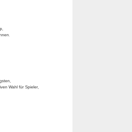
p,
nnen.
gsten,
ven Wahl für Spieler,