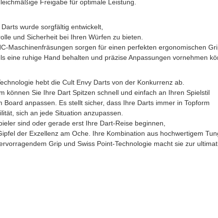
gleichmäßige Freigabe für optimale Leistung.
 Darts wurde sorgfältig entwickelt,
lle und Sicherheit bei Ihren Würfen zu bieten.
 CNC-Maschinenfräsungen sorgen für einen perfekten ergonomischen Gri
ls eine ruhige Hand behalten und präzise Anpassungen vornehmen kö
Technologie hebt die Cult Envy Darts von der Konkurrenz ab.
 können Sie Ihre Dart Spitzen schnell und einfach an Ihren Spielstil
Board anpassen. Es stellt sicher, dass Ihre Darts immer in Topform
ilität, sich an jede Situation anzupassen.
pieler sind oder gerade erst Ihre Dart-Reise beginnen,
 Gipfel der Exzellenz am Oche. Ihre Kombination aus hochwertigem Tun
rvorragendem Grip und Swiss Point-Technologie macht sie zur ultimati