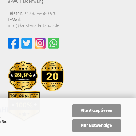
87490 Haldenwang
Telefon:
+49 8374-580 970
E-Mail:
info@karstensdartshop.de
Alle Akzeptieren
,
 Sie
Nur Notwendige