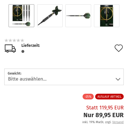
Lieferzeit:
A
d
M
Gewicht:
-25%
AUSLAUF ARTIKEL
Statt 119,95 EUR
Nur 89,95 EUR
inkl. 19% MwSt. zzgl.
Versand