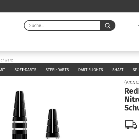
Suche...
E-Ma
Pass
Schwarz
ART
SOFT-DARTS
STEEL-DARTS
DART FLIGHTS
SHAFT
SP
(Art.Nr.
Red
Konto 
Nit
Passw
Sch