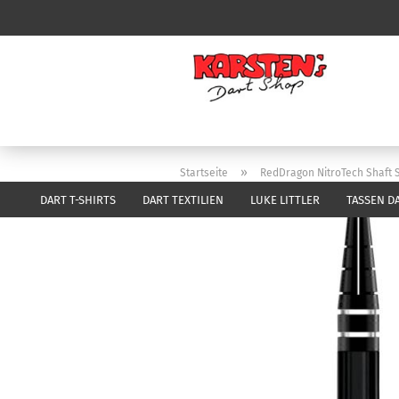
»
Startseite
RedDragon NitroTech Shaft 
DART T-SHIRTS
DART TEXTILIEN
LUKE LITTLER
TASSEN D