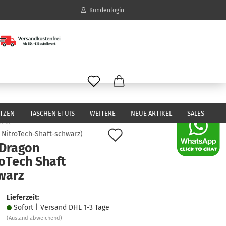
Kundenlogin
il
wort
ITZEN
TASCHEN ETUIS
WEITERE
NEUE ARTIKEL
SALES
Auf
:
NitroTech-Shaft-schwarz
)
Dragon
den
erstellen
roTech Shaft
Merkzettel
ort vergessen?
warz
Lieferzeit:
Sofort | Versand DHL 1-3 Tage
(Ausland abweichend)