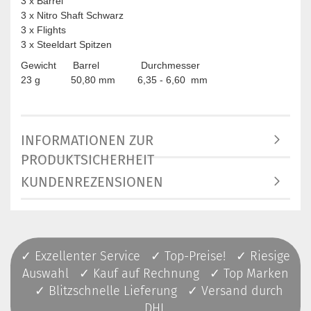
3 x Barrel
3 x Nitro Shaft Schwarz
3 x Flights
3 x Steeldart Spitzen
Gewicht Barrel Durchmesser
23 g 50,80 mm 6,35 - 6,60 mm
INFORMATIONEN ZUR
PRODUKTSICHERHEIT
KUNDENREZENSIONEN
✓ Exzellenter Service ✓ Top-Preise! ✓ Riesige
Auswahl ✓ Kauf auf Rechnung ✓ Top Marken
✓ Blitzschnelle Lieferung ✓ Versand durch
DHL