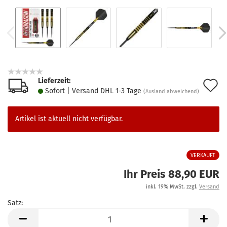
Lieferzeit:
A
Sofort | Versand DHL 1-3 Tage
(Ausland abweichend)
d
M
Artikel ist aktuell nicht verfügbar.
VERKAUFT
Ihr Preis 88,90 EUR
inkl. 19% MwSt. zzgl.
Versand
Satz:
Satz