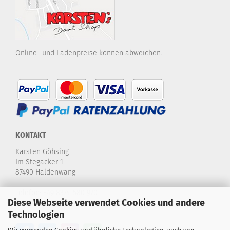
Online- und Ladenpreise können abweichen.
KONTAKT
Karsten Göhsing
Im Stegacker 1
87490 Haldenwang
Telefon:
+49 8374-580 970
Diese Webseite verwendet Cookies und andere
E-Mail:
info@karstensdartshop.de
Technologien