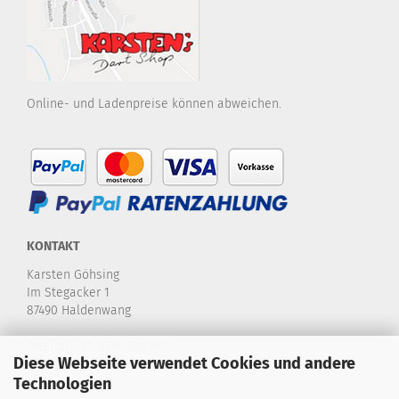
Online- und Ladenpreise können abweichen.
KONTAKT
Karsten Göhsing
Im Stegacker 1
87490 Haldenwang
Telefon:
+49 8374-580 970
Diese Webseite verwendet Cookies und andere
E-Mail:
info@karstensdartshop.de
Technologien