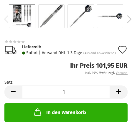
Lieferzeit:
A
Sofort | Versand DHL 1-3 Tage
(Ausland abweichend)
d
Ihr Preis 101,95 EUR
M
inkl. 19% MwSt. zzgl.
Versand
Satz:
Satz
In den Warenkorb