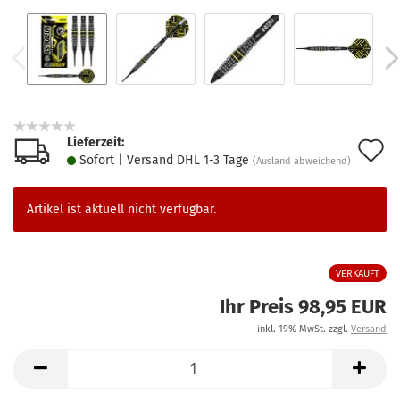
Lieferzeit:
A
Sofort | Versand DHL 1-3 Tage
(Ausland abweichend)
d
M
Artikel ist aktuell nicht verfügbar.
VERKAUFT
Ihr Preis 98,95 EUR
inkl. 19% MwSt. zzgl.
Versand