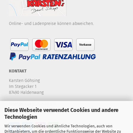
Online- und Ladenpreise können abweichen.
KONTAKT
Karsten Göhsing
Im Stegacker 1
87490 Haldenwang
Telefon:
+49 8374-580 970
Diese Webseite verwendet Cookies und andere
E-Mail:
info@karstensdartshop.de
Technologien
Wir verwenden Cookies und ähnliche Technologien, auch von
Drittanbietern, um die ordentliche Funktionsweise der Website zu