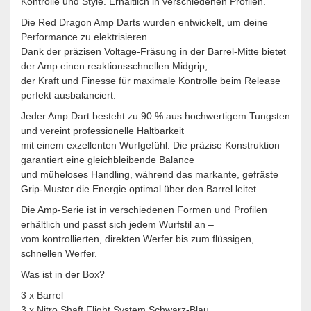
Kontrolle und Style. Erhältlich in verschiedenen Profilen.
Die Red Dragon Amp Darts wurden entwickelt, um deine
Performance zu elektrisieren.
Dank der präzisen Voltage-Fräsung in der Barrel-Mitte bietet
der Amp einen reaktionsschnellen Midgrip,
der Kraft und Finesse für maximale Kontrolle beim Release
perfekt ausbalanciert.
Jeder Amp Dart besteht zu 90 % aus hochwertigem Tungsten
und vereint professionelle Haltbarkeit
mit einem exzellenten Wurfgefühl. Die präzise Konstruktion
garantiert eine gleichbleibende Balance
und müheloses Handling, während das markante, gefräste
Grip-Muster die Energie optimal über den Barrel leitet.
Die Amp-Serie ist in verschiedenen Formen und Profilen
erhältlich und passt sich jedem Wurfstil an –
vom kontrollierten, direkten Werfer bis zum flüssigen,
schnellen Werfer.
Was ist in der Box?
3 x Barrel
3 x Nitro Shaft Flight System Schwarz-Blau